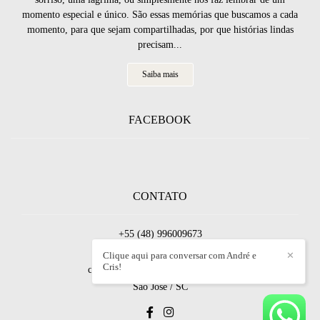
momento especial e único. São essas memórias que buscamos a cada
momento, para que sejam compartilhadas, por que histórias lindas
precisam...
Saiba mais
FACEBOOK
CONTATO
+55 (48) 996009673
Enviar mensagem
Clique aqui para conversar com André e
✕
Cris!
contato@fotosandremiranda.com.br
Sao Jose / SC