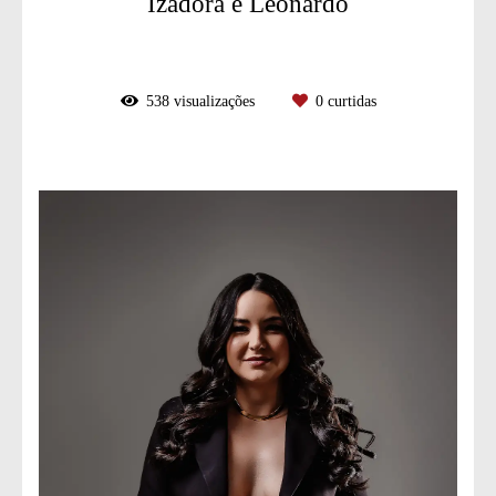
Izadora e Leonardo
538
visualizações
0
curtidas